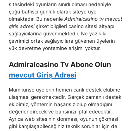
sitesindeki oyunların sınırlı olması nedeniyle
çoğu bahisçi günlük olarak siteye üye
olmaktadır. Bu nedenle
Admiralcasino tv mevcut
giriş adresi
şirket bilgileri casino sitesi altyapı
sağlayıcılarına güvenmektedir. Ne yazık ki,
çevrimiçi ortak sağlayıcılara güvenen üyelerin
yük devretme yöntemine erişimi yoktur.
Admiralcasino Tv Abone Olun
mevcut Giriş Adresi
Mümkünse üyelerin hemen canlı destek ekibine
ulaşması gerekmektedir. Gerçek zamanlı destek
ekibimiz, yöntemin başarısız olup olmadığını
değerlendirecek ve bahsinizi iptal edecektir.
Ayrıca web sitesinin donması, oyunun çökmesi
gibi karşılaşabileceğiniz teknik sorunlar için de