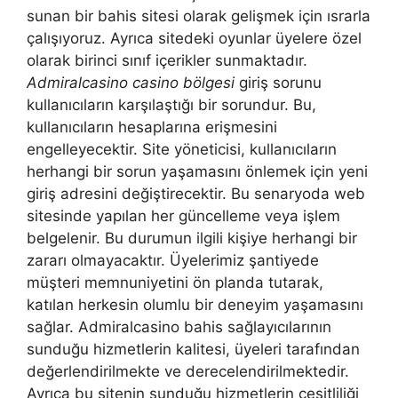
sunan bir bahis sitesi olarak gelişmek için ısrarla
çalışıyoruz. Ayrıca sitedeki oyunlar üyelere özel
olarak birinci sınıf içerikler sunmaktadır.
Admiralcasino casino bölgesi
giriş sorunu
kullanıcıların karşılaştığı bir sorundur. Bu,
kullanıcıların hesaplarına erişmesini
engelleyecektir. Site yöneticisi, kullanıcıların
herhangi bir sorun yaşamasını önlemek için yeni
giriş adresini değiştirecektir. Bu senaryoda web
sitesinde yapılan her güncelleme veya işlem
belgelenir. Bu durumun ilgili kişiye herhangi bir
zararı olmayacaktır. Üyelerimiz şantiyede
müşteri memnuniyetini ön planda tutarak,
katılan herkesin olumlu bir deneyim yaşamasını
sağlar. Admiralcasino bahis sağlayıcılarının
sunduğu hizmetlerin kalitesi, üyeleri tarafından
değerlendirilmekte ve derecelendirilmektedir.
Ayrıca bu sitenin sunduğu hizmetlerin çeşitliliği