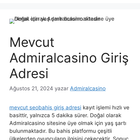
Mevcut
Admiralcasino Giriş
Adresi
Ağustos 21, 2024
yazar
Admiralcasino
mevcut seobahis giriş adresi
kayıt işlemi hızlı ve
basittir, yalnızca 5 dakika sürer. Doğal olarak
Admiralcasino sitesine üye olmak için yaş şartı
bulunmaktadır. Bu bahis platformu çeşitli
ülkelerden oyuncuların ilgisini çekecektir. Sonuç