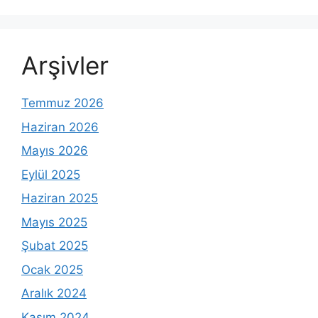
Arşivler
Temmuz 2026
Haziran 2026
Mayıs 2026
Eylül 2025
Haziran 2025
Mayıs 2025
Şubat 2025
Ocak 2025
Aralık 2024
Kasım 2024