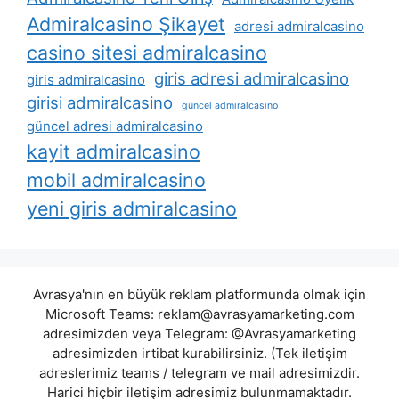
Admiralcasino Şikayet
adresi admiralcasino
casino sitesi admiralcasino
giris adresi admiralcasino
giris admiralcasino
girisi admiralcasino
güncel admiralcasino
güncel adresi admiralcasino
kayit admiralcasino
mobil admiralcasino
yeni giris admiralcasino
Avrasya'nın en büyük reklam platformunda olmak için
Microsoft Teams:
reklam@avrasyamarketing.com
adresimizden veya Telegram: @Avrasyamarketing
adresimizden irtibat kurabilirsiniz. (Tek iletişim
adreslerimiz teams / telegram ve mail adresimizdir.
Harici hiçbir iletişim adresimiz bulunmamaktadır.