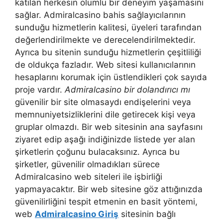
katılan herkesin olumlu bir deneyim yaşamasını
sağlar. Admiralcasino bahis sağlayıcılarının
sunduğu hizmetlerin kalitesi, üyeleri tarafından
değerlendirilmekte ve derecelendirilmektedir.
Ayrıca bu sitenin sunduğu hizmetlerin çeşitliliği
de oldukça fazladır. Web sitesi kullanıcılarının
hesaplarını korumak için üstlendikleri çok sayıda
proje vardır.
Admiralcasino bir dolandırıcı mı
güvenilir bir site olmasaydı endişelerini veya
memnuniyetsizliklerini dile getirecek kişi veya
gruplar olmazdı. Bir web sitesinin ana sayfasını
ziyaret edip aşağı indiğinizde listede yer alan
şirketlerin çoğunu bulacaksınız. Ayrıca bu
şirketler, güvenilir olmadıkları sürece
Admiralcasino web siteleri ile işbirliği
yapmayacaktır. Bir web sitesine göz attığınızda
güvenilirliğini tespit etmenin en basit yöntemi,
web
Admiralcasino Giriş
sitesinin bağlı