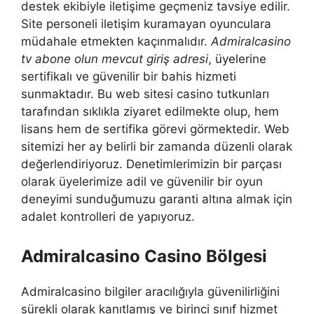
destek ekibiyle iletişime geçmeniz tavsiye edilir.
Site personeli iletişim kuramayan oyunculara
müdahale etmekten kaçınmalıdır.
Admiralcasino
tv abone olun mevcut giriş adresi
, üyelerine
sertifikalı ve güvenilir bir bahis hizmeti
sunmaktadır. Bu web sitesi casino tutkunları
tarafından sıklıkla ziyaret edilmekte olup, hem
lisans hem de sertifika görevi görmektedir. Web
sitemizi her ay belirli bir zamanda düzenli olarak
değerlendiriyoruz. Denetimlerimizin bir parçası
olarak üyelerimize adil ve güvenilir bir oyun
deneyimi sunduğumuzu garanti altına almak için
adalet kontrolleri de yapıyoruz.
Admiralcasino Casino Bölgesi
Admiralcasino bilgiler aracılığıyla güvenilirliğini
sürekli olarak kanıtlamış ve birinci sınıf hizmet