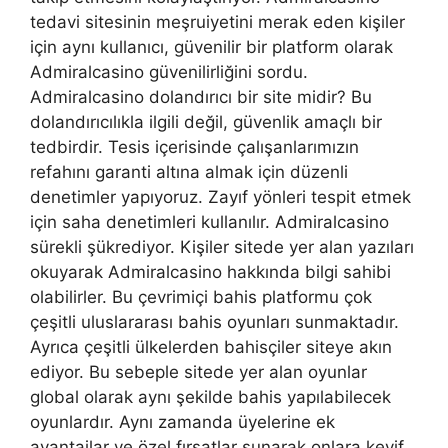
tedavi sitesinin meşruiyetini merak eden kişiler
için aynı kullanıcı, güvenilir bir platform olarak
Admiralcasino güvenilirliğini sordu.
Admiralcasino dolandırıcı bir site midir? Bu
dolandırıcılıkla ilgili değil, güvenlik amaçlı bir
tedbirdir. Tesis içerisinde çalışanlarımızın
refahını garanti altına almak için düzenli
denetimler yapıyoruz. Zayıf yönleri tespit etmek
için saha denetimleri kullanılır. Admiralcasino
sürekli şükrediyor. Kişiler sitede yer alan yazıları
okuyarak Admiralcasino hakkında bilgi sahibi
olabilirler. Bu çevrimiçi bahis platformu çok
çeşitli uluslararası bahis oyunları sunmaktadır.
Ayrıca çeşitli ülkelerden bahisçiler siteye akın
ediyor. Bu sebeple sitede yer alan oyunlar
global olarak aynı şekilde bahis yapılabilecek
oyunlardır. Aynı zamanda üyelerine ek
avantajlar ve özel fırsatlar sunarak onlara keyif