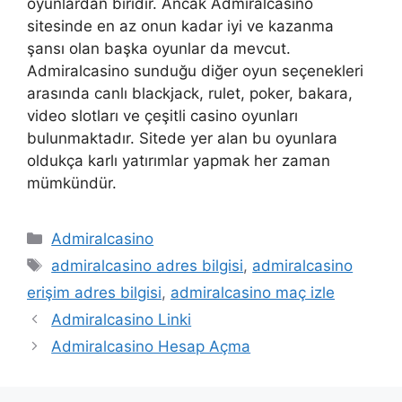
oyunlardan biridir. Ancak Admiralcasino
sitesinde en az onun kadar iyi ve kazanma
şansı olan başka oyunlar da mevcut.
Admiralcasino sunduğu diğer oyun seçenekleri
arasında canlı blackjack, rulet, poker, bakara,
video slotları ve çeşitli casino oyunları
bulunmaktadır. Sitede yer alan bu oyunlara
oldukça karlı yatırımlar yapmak her zaman
mümkündür.
Kategoriler
Admiralcasino
Etiketler
admiralcasino adres bilgisi
,
admiralcasino
erişim adres bilgisi
,
admiralcasino maç izle
Admiralcasino Linki
Admiralcasino Hesap Açma