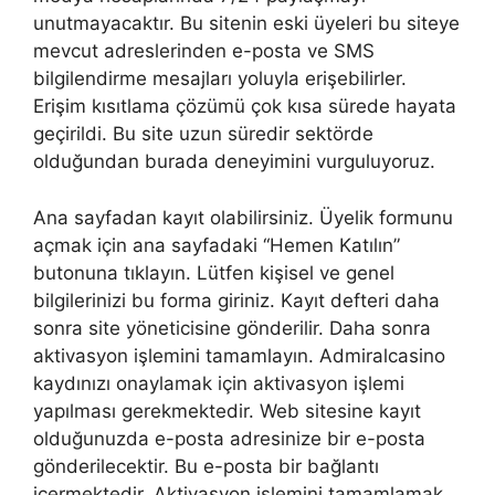
unutmayacaktır. Bu sitenin eski üyeleri bu siteye
mevcut adreslerinden e-posta ve SMS
bilgilendirme mesajları yoluyla erişebilirler.
Erişim kısıtlama çözümü çok kısa sürede hayata
geçirildi. Bu site uzun süredir sektörde
olduğundan burada deneyimini vurguluyoruz.
Ana sayfadan kayıt olabilirsiniz. Üyelik formunu
açmak için ana sayfadaki “Hemen Katılın”
butonuna tıklayın. Lütfen kişisel ve genel
bilgilerinizi bu forma giriniz. Kayıt defteri daha
sonra site yöneticisine gönderilir. Daha sonra
aktivasyon işlemini tamamlayın. Admiralcasino
kaydınızı onaylamak için aktivasyon işlemi
yapılması gerekmektedir. Web sitesine kayıt
olduğunuzda e-posta adresinize bir e-posta
gönderilecektir. Bu e-posta bir bağlantı
içermektedir. Aktivasyon işlemini tamamlamak