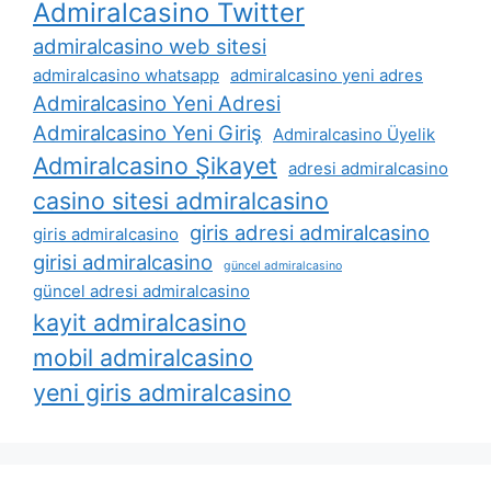
Admiralcasino Twitter
admiralcasino web sitesi
admiralcasino whatsapp
admiralcasino yeni adres
Admiralcasino Yeni Adresi
Admiralcasino Yeni Giriş
Admiralcasino Üyelik
Admiralcasino Şikayet
adresi admiralcasino
casino sitesi admiralcasino
giris adresi admiralcasino
giris admiralcasino
girisi admiralcasino
güncel admiralcasino
güncel adresi admiralcasino
kayit admiralcasino
mobil admiralcasino
yeni giris admiralcasino