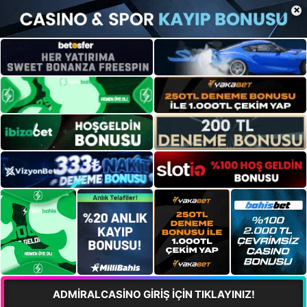
×
ADMİRALCASİNO GİRİŞ İÇİN TIKLAYINIZ!