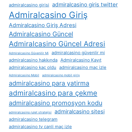
admiralcasino giris twitter
admiralcasino girisi
Admiralcasino Giriş
Admiralcasino Giriş Adresi
Admiralcasino Güncel
Admiralcasino Güncel Adresi
admiralcasino güvenlir mi
Admiralcasino Güvenilir Mi
admiralcasino hakkında
Admiralcasino Kayıt
admiralcasino kaç oldu
admiralcasino maç izle
Admiralcasino Mobil
admiralcasino mobil giriş
admiralcasino para yatirma
admiralcasino para çekme
admiralcasino promosyon kodu
admiralcasino sitesi
admiralcasino rulet stratejisi
admiralcasino telegram
admiralcasino tv canli maç izle