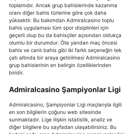
toplamıdır. Ancak grup bahislerinde kazanma
oranı diğer bahis türlerine göre çok daha
yüksektir. Bu bakımdan Admiralcasino toplu
bahis uygulaması tüm spor disiplinleri için
geçerli olup bu da bahisçiler açısından oldukça
olumlu bir durumdur. Öte yandan maç öncesi
bahis ve canlı bahis gibi iki farklı seçeneğin tek
çatı altında bir araya getirilmesi Admiralcasino
grup bahislerinin en belirgin özelliklerinden
biridir.
Admiralcasino Şampiyonlar Ligi
Admiralcasino, Şampiyonlar Ligi maçlarıyla ilgili
en son bilgilerin çoğunu web sitesinde
sunmaktadır. Lige ilişkin istatistik, analiz ve
diğer bilgilere bu sayfadan ulaşabilirsiniz. Bu