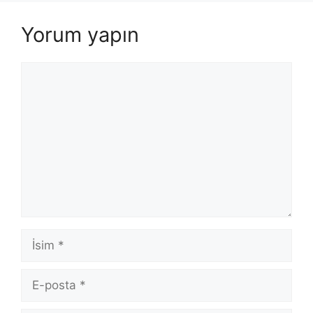
Yorum yapın
Yorum
İsim
E-
posta