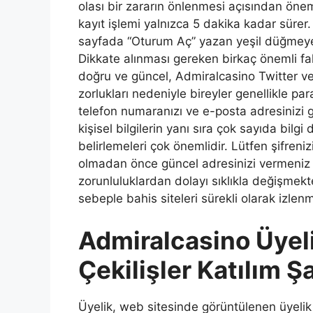
olası bir zararın önlenmesi açısından önemli
kayıt işlemi yalnızca 5 dakika kadar süre
sayfada “Oturum Aç” yazan yeşil düğmeye 
Dikkate alınması gereken birkaç önemli fakt
doğru ve güncel, Admiralcasino Twitter v
zorlukları nedeniyle bireyler genellikle par
telefon numaranızı ve e-posta adresinizi gir
kişisel bilgilerin yanı sıra çok sayıda bilgi
belirlemeleri çok önemlidir. Lütfen şifreniz
olmadan önce güncel adresinizi vermeniz
zorunluluklardan dolayı sıklıkla değişmekte
sebeple bahis siteleri sürekli olarak izlen
Admiralcasino Üyeli
Çekilişler Katılım Şa
Üyelik, web sitesinde görüntülenen üyelik k