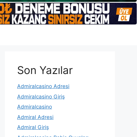
Son Yazılar
Admiralcasino Adresi
Admiralcasino Giriş
Admiralcasino
Admiral Adresi
Admiral Giriş