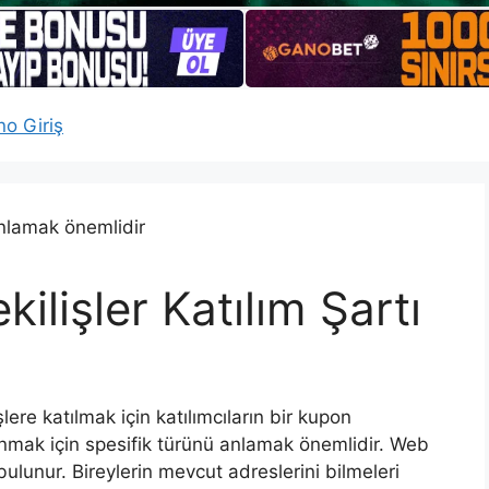
ilişler Katılım Şartı
şlere katılmak için katılımcıların bir kupon
nmak için spesifik türünü anlamak önemlidir. Web
bulunur. Bireylerin mevcut adreslerini bilmeleri