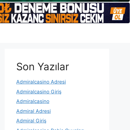
Son Yazılar
Admiralcasino Adresi
Admiralcasino Giriş
Admiralcasino
Admiral Adresi
Admiral Giriş