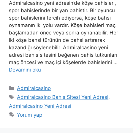
Admiralcasino yeni adresin’de köşe bahisleri,
spor bahislerinde bir yan bahistir. Bir oyuncu
spor bahislerini tercih ediyorsa, köşe bahsi
oynamanın iki yolu vardır. Köşe bahisleri maç
başlamadan önce veya sonra oynanabilir. Her
iki köşe bahsi türünün de bahsi artırarak
kazandığı söylenebilir. Admiralcasino yeni
adresi bahis sitesini beğenen bahis tutkunları
maç öncesi ve maç içi köşelerde bahislerini …
Devamını oku
Kategoriler
Admiralcasino
Etiketler
Admiralcasino Bahis Sitesi Yeni Adresi
,
Admiralcasino Yeni Adresi
Yorum yap