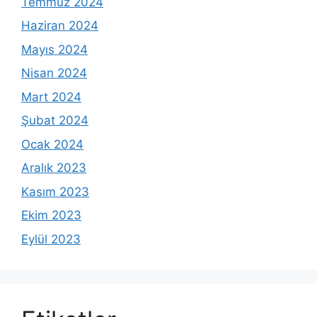
Temmuz 2024
Haziran 2024
Mayıs 2024
Nisan 2024
Mart 2024
Şubat 2024
Ocak 2024
Aralık 2023
Kasım 2023
Ekim 2023
Eylül 2023