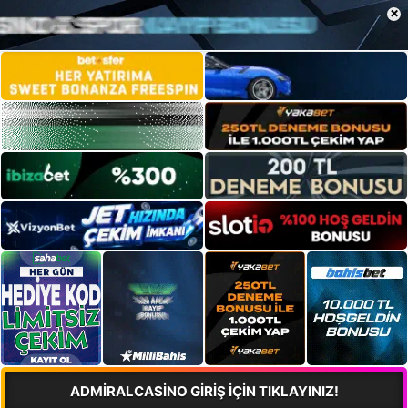
×
ADMİRALCASİNO GİRİŞ İÇİN TIKLAYINIZ!