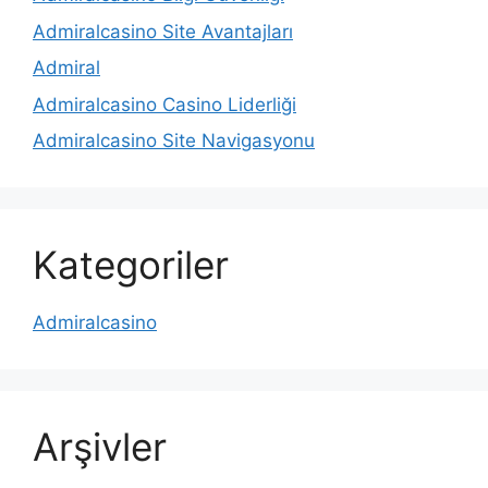
Admiralcasino Site Avantajları
Admiral
Admiralcasino Casino Liderliği
Admiralcasino Site Navigasyonu
Kategoriler
Admiralcasino
Arşivler