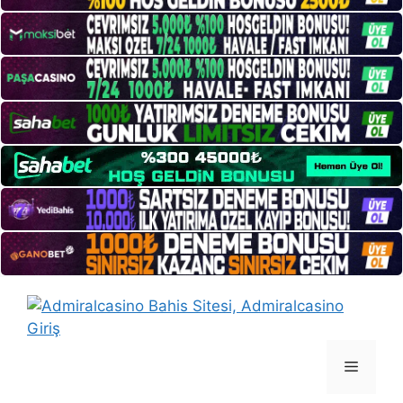
İçeriğe
atla
Menü