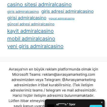
casino sitesi admiralcasino
giris adresi admiralcasino
giris admiralcasino
girisi admiralcasino
güncel admiralcasino
güncel adresi admiralcasino
kayit admiralcasino
mobil admiralcasino
yeni giris admiralcasino
Avrasya'nın en büyük reklam platformunda olmak için
Microsoft Teams:
reklam@avrasyamarketing.com
adresimizden veya Telegram: @Avrasyamarketing
adresimizden irtibat kurabilirsiniz. (Tek iletişim
adreslerimiz teams / telegram ve mail adresimizdir.
Harici hiçbir iletişim adresimiz bulunmamaktadır.
Lütfen itibar etmeyiniz.) Türkiye yasalarına göre 7258
sayılı kanun uyarınca yasa dışı bahis oynamanın