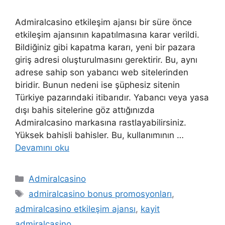
Admiralcasino etkileşim ajansı bir süre önce
etkileşim ajansının kapatılmasına karar verildi.
Bildiğiniz gibi kapatma kararı, yeni bir pazara
giriş adresi oluşturulmasını gerektirir. Bu, aynı
adrese sahip son yabancı web sitelerinden
biridir. Bunun nedeni ise şüphesiz sitenin
Türkiye pazarındaki itibarıdır. Yabancı veya yasa
dışı bahis sitelerine göz attığınızda
Admiralcasino markasına rastlayabilirsiniz.
Yüksek bahisli bahisler. Bu, kullanımının …
Devamını oku
Kategoriler
Admiralcasino
Etiketler
admiralcasino bonus promosyonları
,
admiralcasino etkileşim ajansı
,
kayit
admiralcasino