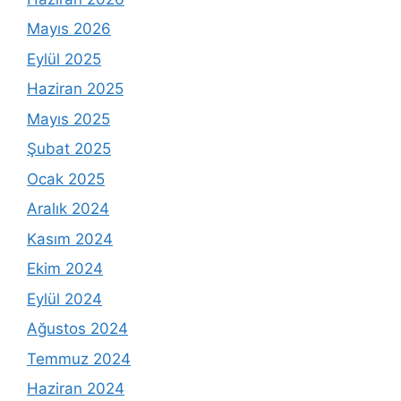
Mayıs 2026
Eylül 2025
Haziran 2025
Mayıs 2025
Şubat 2025
Ocak 2025
Aralık 2024
Kasım 2024
Ekim 2024
Eylül 2024
Ağustos 2024
Temmuz 2024
Haziran 2024