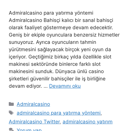
Admiralcasino para yatırma yöntemi
Admiralcasino Bahisçi kalıcı bir sanal bahisçi
olarak faaliyet göstermeye devam edecektir.
Geniş bir ekiple oyunculara benzersiz hizmetler
sunuyoruz. Ayrıca oyuncuların tahmin
yürütmesini sağlayacak birçok yeni oyun da
içeriyor. Geçtiğimiz birkaç yılda özellikle slot
makinesi sektöründe binlerce farklı slot
makinesini sunduk. Dünyaca ünlü casino
şirketleri güvenilir bahisçiler ile iş birliğine
devam ediyor. …
Devamını oku
Kategoriler
Admiralcasino
Etiketler
admiralcasino para yatırma yöntemi
,
Admiralcasino Twitter
,
admiralcasino yatırım
Yorum yap