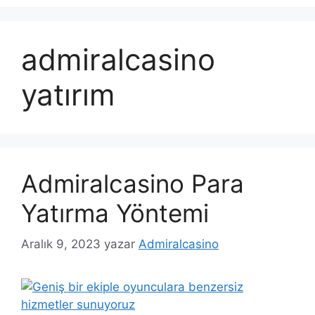
admiralcasino
yatırım
Admiralcasino Para
Yatırma Yöntemi
Aralık 9, 2023
yazar
Admiralcasino