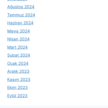
Ağustos 2024
Temmuz 2024
Haziran 2024
Mayıs 2024
Nisan 2024
Mart 2024
Şubat 2024
Ocak 2024
Aralık 2023
Kasım 2023
Ekim 2023
Eylül 2023