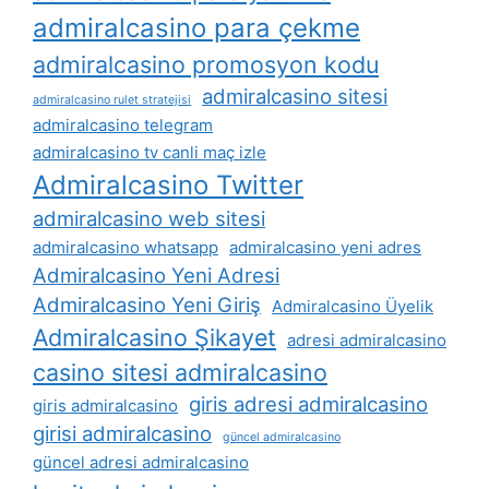
admiralcasino para çekme
admiralcasino promosyon kodu
admiralcasino sitesi
admiralcasino rulet stratejisi
admiralcasino telegram
admiralcasino tv canli maç izle
Admiralcasino Twitter
admiralcasino web sitesi
admiralcasino whatsapp
admiralcasino yeni adres
Admiralcasino Yeni Adresi
Admiralcasino Yeni Giriş
Admiralcasino Üyelik
Admiralcasino Şikayet
adresi admiralcasino
casino sitesi admiralcasino
giris adresi admiralcasino
giris admiralcasino
girisi admiralcasino
güncel admiralcasino
güncel adresi admiralcasino