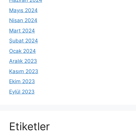
Haziran 2024
Mayıs 2024
Nisan 2024
Mart 2024
Şubat 2024
Ocak 2024
Aralık 2023
Kasım 2023
Ekim 2023
Eylül 2023
Etiketler