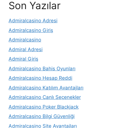
Son Yazılar
Admiralcasino Adresi
Admiralcasino Giriş
Admiralcasino
Admiral Adresi
Admiral Giriş
Admiralcasino Bahis Oyunları
Admiralcasino Hesap Reddi
Admiralcasino Katılım Avantajları
Admiralcasino Canlı Seçenekler
Admiralcasino Poker Blackjack
Admiralcasino Bilgi Güvenliği
Admiralcasino Site Avantajları