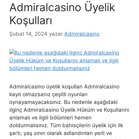
Admiralcasino Üyelik
Koşulları
Şubat 14, 2024
yazar
Admiralcasino
Admiralcasino üyelik koşulları Admiralcasino
kayıt olmazsanız çeşitli oyunları
oynayamayacaksınız. Bu nedenle aşağıdaki
ilginç Admiralcasino Üyelik Hüküm ve Koşullarını
anlamalı ve ilgili bölümleri hemen
doldurmalısınız. Tüm bahisçilerin üyelik için ilk
şartı, yaş sınırı olarak adlandırılan yerli ve