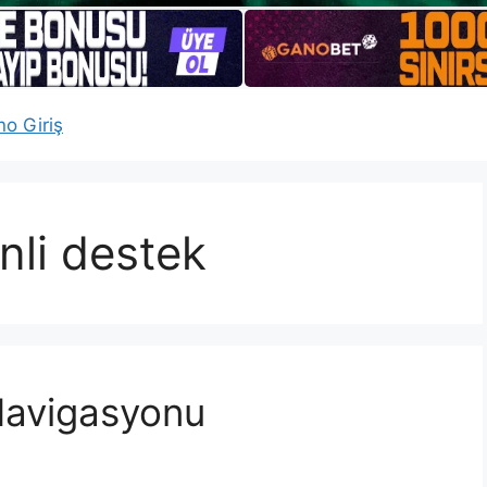
nli destek
Navigasyonu