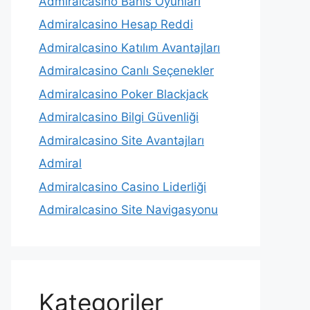
Admiralcasino Bahis Oyunları
Admiralcasino Hesap Reddi
Admiralcasino Katılım Avantajları
Admiralcasino Canlı Seçenekler
Admiralcasino Poker Blackjack
Admiralcasino Bilgi Güvenliği
Admiralcasino Site Avantajları
Admiral
Admiralcasino Casino Liderliği
Admiralcasino Site Navigasyonu
Kategoriler