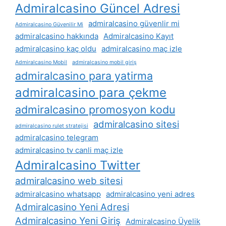
Admiralcasino Güncel Adresi
admiralcasino güvenlir mi
Admiralcasino Güvenilir Mi
admiralcasino hakkında
Admiralcasino Kayıt
admiralcasino kaç oldu
admiralcasino maç izle
Admiralcasino Mobil
admiralcasino mobil giriş
admiralcasino para yatirma
admiralcasino para çekme
admiralcasino promosyon kodu
admiralcasino sitesi
admiralcasino rulet stratejisi
admiralcasino telegram
admiralcasino tv canli maç izle
Admiralcasino Twitter
admiralcasino web sitesi
admiralcasino whatsapp
admiralcasino yeni adres
Admiralcasino Yeni Adresi
Admiralcasino Yeni Giriş
Admiralcasino Üyelik