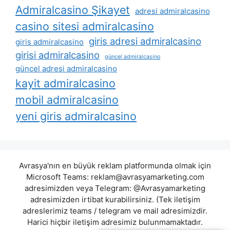
Admiralcasino Şikayet
adresi admiralcasino
casino sitesi admiralcasino
giris adresi admiralcasino
giris admiralcasino
girisi admiralcasino
güncel admiralcasino
güncel adresi admiralcasino
kayit admiralcasino
mobil admiralcasino
yeni giris admiralcasino
Avrasya'nın en büyük reklam platformunda olmak için
Microsoft Teams:
reklam@avrasyamarketing.com
adresimizden veya Telegram: @Avrasyamarketing
adresimizden irtibat kurabilirsiniz. (Tek iletişim
adreslerimiz teams / telegram ve mail adresimizdir.
Harici hiçbir iletişim adresimiz bulunmamaktadır.