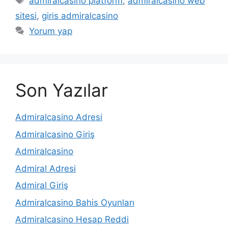
admiralcasino platform
,
admiralcasino web
sitesi
,
giris admiralcasino
Yorum yap
Son Yazılar
Admiralcasino Adresi
Admiralcasino Giriş
Admiralcasino
Admiral Adresi
Admiral Giriş
Admiralcasino Bahis Oyunları
Admiralcasino Hesap Reddi