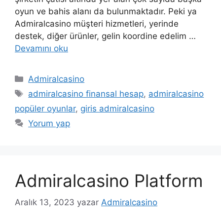
oyun ve bahis alanı da bulunmaktadır. Peki ya
Admiralcasino müşteri hizmetleri, yerinde
destek, diğer ürünler, gelin koordine edelim …
Devamını oku
Kategoriler
Admiralcasino
Etiketler
admiralcasino finansal hesap
,
admiralcasino
popüler oyunlar
,
giris admiralcasino
Yorum yap
Admiralcasino Platform
Aralık 13, 2023
yazar
Admiralcasino