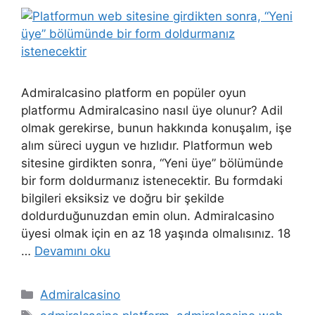
Admiralcasino platform en popüler oyun
platformu Admiralcasino nasıl üye olunur? Adil
olmak gerekirse, bunun hakkında konuşalım, işe
alım süreci uygun ve hızlıdır. Platformun web
sitesine girdikten sonra, “Yeni üye” bölümünde
bir form doldurmanız istenecektir. Bu formdaki
bilgileri eksiksiz ve doğru bir şekilde
doldurduğunuzdan emin olun. Admiralcasino
üyesi olmak için en az 18 yaşında olmalısınız. 18
…
Devamını oku
Kategoriler
Admiralcasino
Etiketler