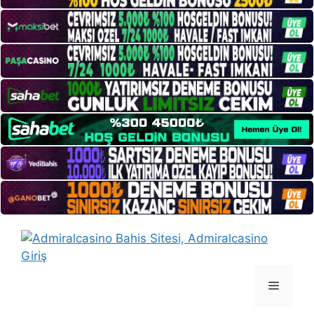
İçeriğe
atla
Menü