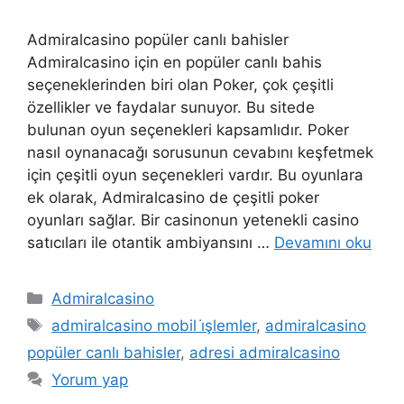
Admiralcasino popüler canlı bahisler
Admiralcasino için en popüler canlı bahis
seçeneklerinden biri olan Poker, çok çeşitli
özellikler ve faydalar sunuyor. Bu sitede
bulunan oyun seçenekleri kapsamlıdır. Poker
nasıl oynanacağı sorusunun cevabını keşfetmek
için çeşitli oyun seçenekleri vardır. Bu oyunlara
ek olarak, Admiralcasino de çeşitli poker
oyunları sağlar. Bir casinonun yetenekli casino
satıcıları ile otantik ambiyansını …
Devamını oku
Kategoriler
Admiralcasino
Etiketler
admiralcasino mobil i̇şlemler
,
admiralcasino
popüler canlı bahisler
,
adresi admiralcasino
Yorum yap