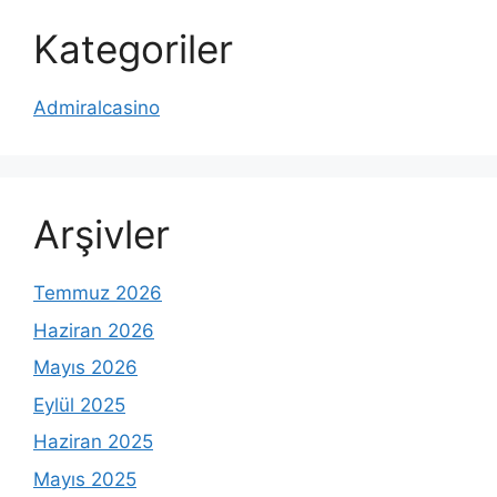
Kategoriler
Admiralcasino
Arşivler
Temmuz 2026
Haziran 2026
Mayıs 2026
Eylül 2025
Haziran 2025
Mayıs 2025