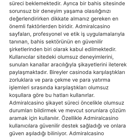
süreci beklemektedir. Ayrıca bir bahis sitesinde
sorunsuz bir deneyim yaşama olasılığınızı
değerlendirirken dikkate almanız gereken en
önemli faktörlerden biridir. Admiralcasino
sayfaları, profesyonel ve etik iş uygulamalarıyla
tanınan, bahis sektörünün en güvenilir
şirketlerinden biri olarak kabul edilmektedir.
Kullanıcılar sitedeki olumsuz deneyimlerini,
sunulan kanallar aracılığıyla şikayetlerini ileterek
paylaşmaktadır. Bireyler casinoda karşılaştıkları
zorluklara ve para çekme ve para yatırma
işlemleri sırasında karşılaştıkları olumsuz
koşullara göre bu hatları kullanırlar.
Admiralcasino şikayet süreci öncelikle olumsuz
durumları bildirmek ve mevcut sorunlara çözüm
aramak için kullanılır. Özellikle Admiralcasino
kullanıcılara güvenilir destek sağladığı ve onlara
güven aşıladığı biliniyor. Admiralcasino