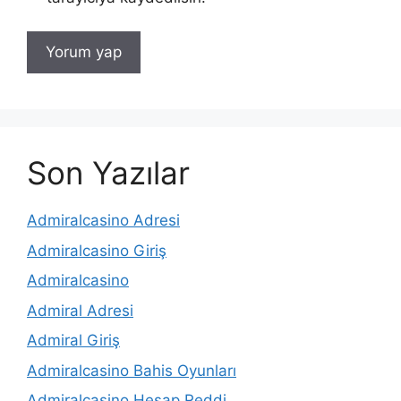
Son Yazılar
Admiralcasino Adresi
Admiralcasino Giriş
Admiralcasino
Admiral Adresi
Admiral Giriş
Admiralcasino Bahis Oyunları
Admiralcasino Hesap Reddi