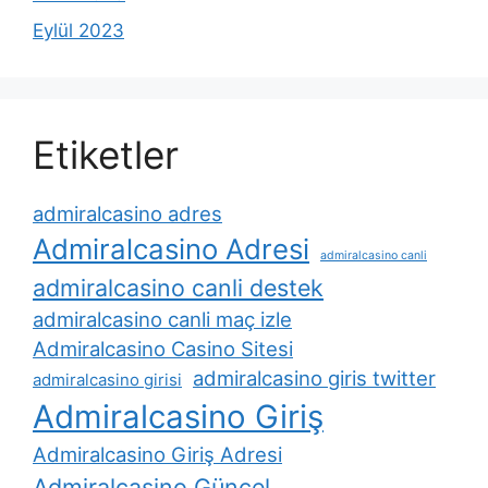
Eylül 2023
Etiketler
admiralcasino adres
Admiralcasino Adresi
admiralcasino canli
admiralcasino canli destek
admiralcasino canli maç izle
Admiralcasino Casino Sitesi
admiralcasino giris twitter
admiralcasino girisi
Admiralcasino Giriş
Admiralcasino Giriş Adresi
Admiralcasino Güncel