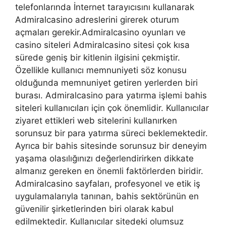
telefonlarında İnternet tarayıcısını kullanarak
Admiralcasino adreslerini girerek oturum
açmaları gerekir.Admiralcasino oyunları ve
casino siteleri Admiralcasino sitesi çok kısa
sürede geniş bir kitlenin ilgisini çekmiştir.
Özellikle kullanıcı memnuniyeti söz konusu
olduğunda memnuniyet getiren yerlerden biri
burası. Admiralcasino para yatırma işlemi bahis
siteleri kullanıcıları için çok önemlidir. Kullanıcılar
ziyaret ettikleri web sitelerini kullanırken
sorunsuz bir para yatırma süreci beklemektedir.
Ayrıca bir bahis sitesinde sorunsuz bir deneyim
yaşama olasılığınızı değerlendirirken dikkate
almanız gereken en önemli faktörlerden biridir.
Admiralcasino sayfaları, profesyonel ve etik iş
uygulamalarıyla tanınan, bahis sektörünün en
güvenilir şirketlerinden biri olarak kabul
edilmektedir. Kullanıcılar sitedeki olumsuz