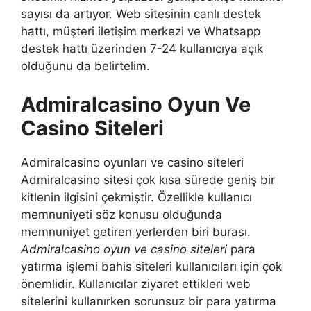
sayısı da artıyor. Web sitesinin canlı destek
hattı, müşteri iletişim merkezi ve Whatsapp
destek hattı üzerinden 7-24 kullanıcıya açık
olduğunu da belirtelim.
Admiralcasino Oyun Ve
Casino Siteleri
Admiralcasino oyunları ve casino siteleri
Admiralcasino sitesi çok kısa sürede geniş bir
kitlenin ilgisini çekmiştir. Özellikle kullanıcı
memnuniyeti söz konusu olduğunda
memnuniyet getiren yerlerden biri burası.
Admiralcasino oyun ve casino siteleri
para
yatırma işlemi bahis siteleri kullanıcıları için çok
önemlidir. Kullanıcılar ziyaret ettikleri web
sitelerini kullanırken sorunsuz bir para yatırma