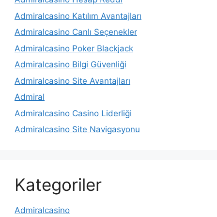
Admiralcasino Katılım Avantajları
Admiralcasino Canlı Seçenekler
Admiralcasino Poker Blackjack
Admiralcasino Bilgi Güvenliği
Admiralcasino Site Avantajları
Admiral
Admiralcasino Casino Liderliği
Admiralcasino Site Navigasyonu
Kategoriler
Admiralcasino