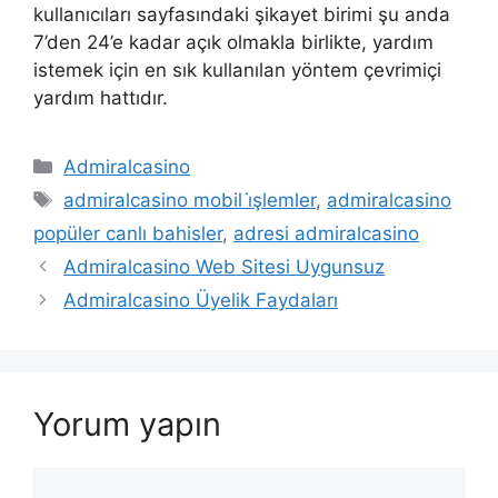
kullanıcıları sayfasındaki şikayet birimi şu anda
7’den 24’e kadar açık olmakla birlikte, yardım
istemek için en sık kullanılan yöntem çevrimiçi
yardım hattıdır.
Kategoriler
Admiralcasino
Etiketler
admiralcasino mobil i̇şlemler
,
admiralcasino
popüler canlı bahisler
,
adresi admiralcasino
Admiralcasino Web Sitesi Uygunsuz
Admiralcasino Üyelik Faydaları
Yorum yapın
Yorum