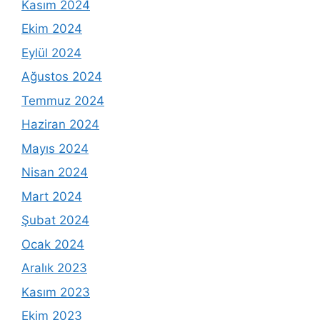
Kasım 2024
Ekim 2024
Eylül 2024
Ağustos 2024
Temmuz 2024
Haziran 2024
Mayıs 2024
Nisan 2024
Mart 2024
Şubat 2024
Ocak 2024
Aralık 2023
Kasım 2023
Ekim 2023