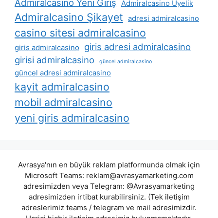
Admiralcasino Yeni Giriş
Admiralcasino Üyelik
Admiralcasino Şikayet
adresi admiralcasino
casino sitesi admiralcasino
giris adresi admiralcasino
giris admiralcasino
girisi admiralcasino
güncel admiralcasino
güncel adresi admiralcasino
kayit admiralcasino
mobil admiralcasino
yeni giris admiralcasino
Avrasya'nın en büyük reklam platformunda olmak için
Microsoft Teams:
reklam@avrasyamarketing.com
adresimizden veya Telegram: @Avrasyamarketing
adresimizden irtibat kurabilirsiniz. (Tek iletişim
adreslerimiz teams / telegram ve mail adresimizdir.