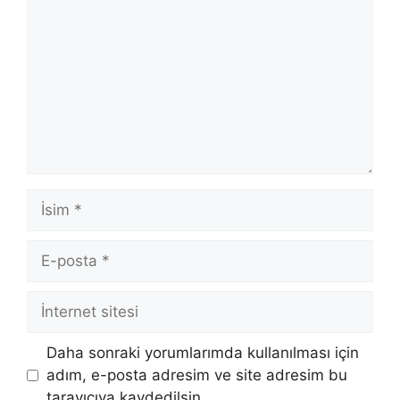
İsim
E-
posta
İnternet
sitesi
Daha sonraki yorumlarımda kullanılması için
adım, e-posta adresim ve site adresim bu
tarayıcıya kaydedilsin.