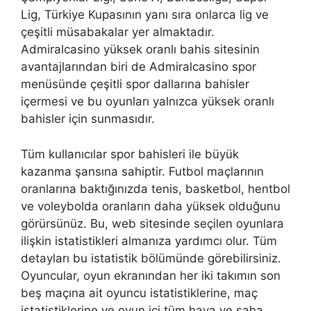
Lig, Türkiye Kupasının yanı sıra onlarca lig ve
çeşitli müsabakalar yer almaktadır.
Admiralcasino yüksek oranlı bahis sitesinin
avantajlarından biri de Admiralcasino spor
menüsünde çeşitli spor dallarına bahisler
içermesi ve bu oyunları yalnızca yüksek oranlı
bahisler için sunmasıdır.
Tüm kullanıcılar spor bahisleri ile büyük
kazanma şansına sahiptir. Futbol maçlarının
oranlarına baktığınızda tenis, basketbol, ​​hentbol
ve voleybolda oranların daha yüksek olduğunu
görürsünüz. Bu, web sitesinde seçilen oyunlara
ilişkin istatistikleri almanıza yardımcı olur. Tüm
detayları bu istatistik bölümünde görebilirsiniz.
Oyuncular, oyun ekranından her iki takımın son
beş maçına ait oyuncu istatistiklerine, maç
istatistiklerine ve oyun içi tüm hava ve saha