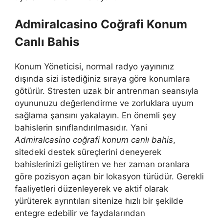
Admiralcasino Coğrafi Konum
Canlı Bahis
Konum Yöneticisi, normal radyo yayınınız
dışında sizi istediğiniz sıraya göre konumlara
götürür. Stresten uzak bir antrenman seansıyla
oyununuzu değerlendirme ve zorluklara uyum
sağlama şansını yakalayın. En önemli şey
bahislerin sınıflandırılmasıdır. Yani
Admiralcasino coğrafi konum canlı bahis
,
sitedeki destek süreçlerini deneyerek
bahislerinizi geliştiren ve her zaman oranlara
göre pozisyon açan bir lokasyon türüdür. Gerekli
faaliyetleri düzenleyerek ve aktif olarak
yürüterek ayrıntıları sitenize hızlı bir şekilde
entegre edebilir ve faydalarından