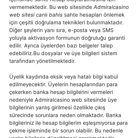
vermemektedir. Bu web sitesinde
Admiralcasino
web sitesi canlı bahis
sahte hesapları önlemek
için çeşitli doğrulama teknikleri bulunmaktadır.
Diğer şeylerin yanı sıra, e-posta veya SMS
yoluyla aktivasyon formunun doğruluğu garanti
edilir. Ayrıca üyelerden bazı belgeler talep
edebiliriz.Bu dosyalar ve üye bilgileri sistem
tarafından yönetilmektedir.
Üyelik kaydında eksik veya hatalı bilgi kabul
edilmeyecektir. Üyelerin hesaplarından para
çekerken banka hesap bilgilerini vermeleri
nedeniyle Admiralcasino web sitesinde üye
bilgilerinin yanlış girilmesi özellikle çıkış
sürecinde sorunlara neden olmaktadır. Banka
bilgileriniz ile hesap bilgilerim eşleşmiyorsa para
çekme işleminde bir sorun olabilir. Bu nedenle