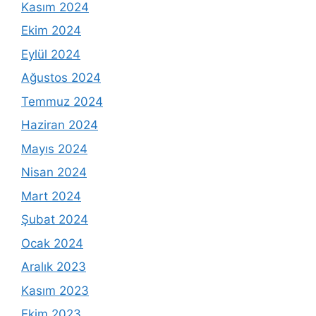
Kasım 2024
Ekim 2024
Eylül 2024
Ağustos 2024
Temmuz 2024
Haziran 2024
Mayıs 2024
Nisan 2024
Mart 2024
Şubat 2024
Ocak 2024
Aralık 2023
Kasım 2023
Ekim 2023