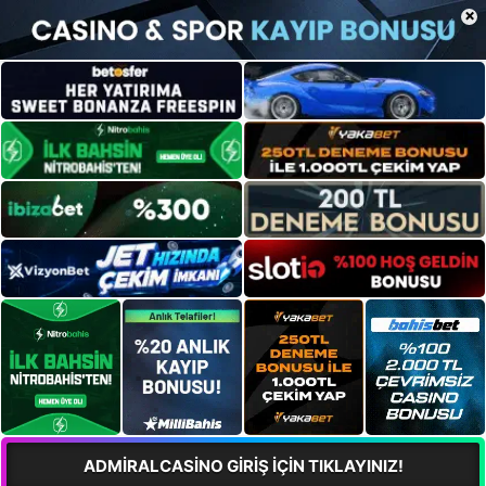
×
ADMİRALCASİNO GİRİŞ İÇİN TIKLAYINIZ!