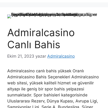
Admiralcasino
Canlı Bahis
Ekim 21, 2023
yazar
Admiralcasino
Admiralcasino canlı bahis yüksek Oranlı
Admiralcasino Bahis Seçenekleri Admiralcasino
web sitesi, yüksek kaliteli hizmet ve güvenilir
altyapı ile geniş bir spor bahis yelpazesi
sunmaktadır. Spor bahisleri kategorisinde
Uluslararası Rezerv, Dünya Kupası, Avrupa Ligi,
Şampiyonlar Ligi, Serie A, Bundesliga, Süper