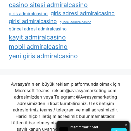
casino sitesi admiralcasino
giris adresi admiralcasino
giris admiralcasino
girisi admiralcasino
güncel admiralcasino
güncel adresi admiralcasino
kayit admiralcasino
mobil admiralcasino
yeni giris admiralcasino
Avrasya'nın en büyük reklam platformunda olmak için
Microsoft Teams:
reklam@avrasyamarketing.com
adresimizden veya Telegram: @Avrasyamarketing
adresimizden irtibat kurabilirsiniz. (Tek iletişim
adreslerimiz teams / telegram ve mail adresimizdir.
Harici hiçbir iletişim adresimiz bulunmamaktadır.
Lütfen itibar etmeyiniz.) Türkiye yasalarına göre 7258
sayılı kanun uyarınca yasa dışı bahis oynamanın