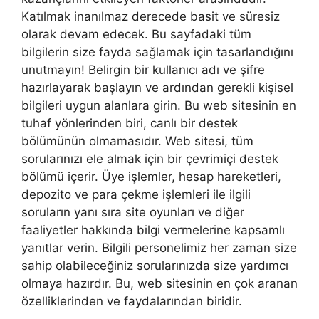
Katılmak inanılmaz derecede basit ve süresiz
olarak devam edecek. Bu sayfadaki tüm
bilgilerin size fayda sağlamak için tasarlandığını
unutmayın! Belirgin bir kullanıcı adı ve şifre
hazırlayarak başlayın ve ardından gerekli kişisel
bilgileri uygun alanlara girin. Bu web sitesinin en
tuhaf yönlerinden biri, canlı bir destek
bölümünün olmamasıdır. Web sitesi, tüm
sorularınızı ele almak için bir çevrimiçi destek
bölümü içerir. Üye işlemler, hesap hareketleri,
depozito ve para çekme işlemleri ile ilgili
soruların yanı sıra site oyunları ve diğer
faaliyetler hakkında bilgi vermelerine kapsamlı
yanıtlar verin. Bilgili personelimiz her zaman size
sahip olabileceğiniz sorularınızda size yardımcı
olmaya hazırdır. Bu, web sitesinin en çok aranan
özelliklerinden ve faydalarından biridir.