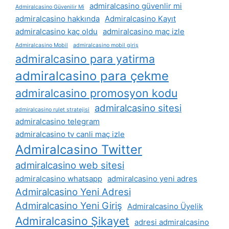
admiralcasino güvenlir mi
Admiralcasino Güvenilir Mi
admiralcasino hakkında
Admiralcasino Kayıt
admiralcasino kaç oldu
admiralcasino maç izle
Admiralcasino Mobil
admiralcasino mobil giriş
admiralcasino para yatirma
admiralcasino para çekme
admiralcasino promosyon kodu
admiralcasino sitesi
admiralcasino rulet stratejisi
admiralcasino telegram
admiralcasino tv canli maç izle
Admiralcasino Twitter
admiralcasino web sitesi
admiralcasino whatsapp
admiralcasino yeni adres
Admiralcasino Yeni Adresi
Admiralcasino Yeni Giriş
Admiralcasino Üyelik
Admiralcasino Şikayet
adresi admiralcasino