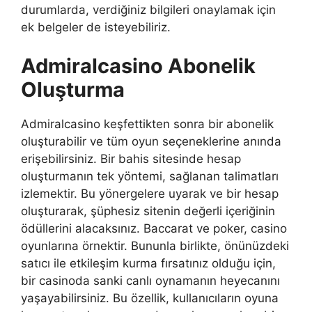
durumlarda, verdiğiniz bilgileri onaylamak için
ek belgeler de isteyebiliriz.
Admiralcasino Abonelik
Oluşturma
Admiralcasino keşfettikten sonra bir abonelik
oluşturabilir ve tüm oyun seçeneklerine anında
erişebilirsiniz. Bir bahis sitesinde hesap
oluşturmanın tek yöntemi, sağlanan talimatları
izlemektir. Bu yönergelere uyarak ve bir hesap
oluşturarak, şüphesiz sitenin değerli içeriğinin
ödüllerini alacaksınız. Baccarat ve poker, casino
oyunlarına örnektir. Bununla birlikte, önünüzdeki
satıcı ile etkileşim kurma fırsatınız olduğu için,
bir casinoda sanki canlı oynamanın heyecanını
yaşayabilirsiniz. Bu özellik, kullanıcıların oyuna