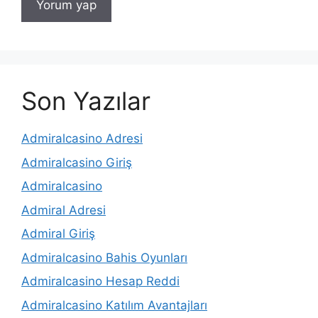
Son Yazılar
Admiralcasino Adresi
Admiralcasino Giriş
Admiralcasino
Admiral Adresi
Admiral Giriş
Admiralcasino Bahis Oyunları
Admiralcasino Hesap Reddi
Admiralcasino Katılım Avantajları