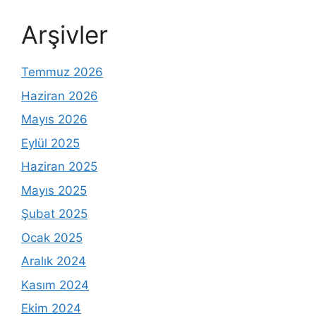
Arşivler
Temmuz 2026
Haziran 2026
Mayıs 2026
Eylül 2025
Haziran 2025
Mayıs 2025
Şubat 2025
Ocak 2025
Aralık 2024
Kasım 2024
Ekim 2024