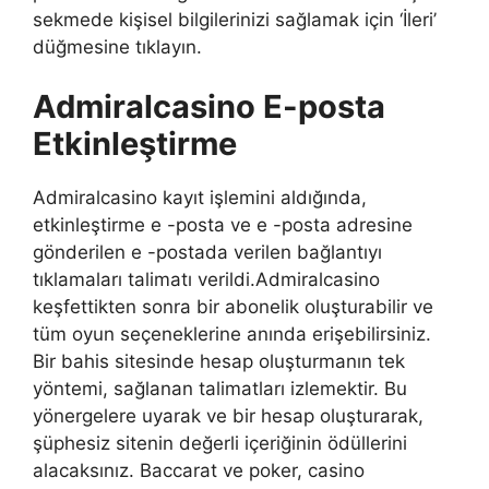
sekmede kişisel bilgilerinizi sağlamak için ‘İleri’
düğmesine tıklayın.
Admiralcasino E-posta
Etkinleştirme
Admiralcasino kayıt işlemini aldığında,
etkinleştirme e -posta ve e -posta adresine
gönderilen e -postada verilen bağlantıyı
tıklamaları talimatı verildi.Admiralcasino
keşfettikten sonra bir abonelik oluşturabilir ve
tüm oyun seçeneklerine anında erişebilirsiniz.
Bir bahis sitesinde hesap oluşturmanın tek
yöntemi, sağlanan talimatları izlemektir. Bu
yönergelere uyarak ve bir hesap oluşturarak,
şüphesiz sitenin değerli içeriğinin ödüllerini
alacaksınız. Baccarat ve poker, casino