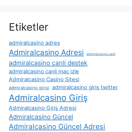
Etiketler
admiralcasino adres
Admiralcasino Adresi
admiralcasino canli
admiralcasino canli destek
admiralcasino canli maç izle
Admiralcasino Casino Sitesi
admiralcasino giris twitter
admiralcasino girisi
Admiralcasino Giriş
Admiralcasino Giriş Adresi
Admiralcasino Güncel
Admiralcasino Güncel Adresi