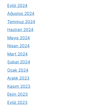
Eylül 2024
Ağustos 2024
Temmuz 2024
Haziran 2024
Mayıs 2024
Nisan 2024
Mart 2024
Şubat 2024
Ocak 2024
Aralık 2023
Kasım 2023
Ekim 2023
Eylül 2023