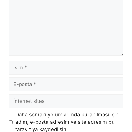
İsim
E-
posta
İnternet
sitesi
Daha sonraki yorumlarımda kullanılması için
adım, e-posta adresim ve site adresim bu
tarayıcıya kaydedilsin.