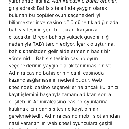
yararlanabilirsiniz.
Admiralcasino bahis oranları
giriş adresi: Bahis sitelerinde yaygın olarak
bulunan bu popüler oyun seçenekleri iyi
bilinmektedir ve casino bölümüne tıkladığınızda
bahis sitesinin yeni bir ekranı karşınıza
çıkacaktır. Birçok bahisçi yüksek güvenilirliği
nedeniyle TAB’ı tercih ediyor. İçerik oluşturma,
bahis sitenizden gelir elde etmenin basit bir
yöntemidir. Bahis sitesinin casino oyun
seçeneklerinin yaygın olarak tanınmasının ve
Admiralcasino bahislerinin canlı casinoda
kazanç sağlamasının nedeni budur. Web
sitesindeki casino seçeneklerine ancak kullanıcı
kayıt işlemini başarıyla tamamladıktan sonra
erişilebilir. Admiralcasino casino oyunlarına
katılmak için bahis sitesine kayıt olmak
gerekmektedir. Admiralcasino mobil slotlarından
nasıl yararlanılır, web sitesi oyunculara çeşitli