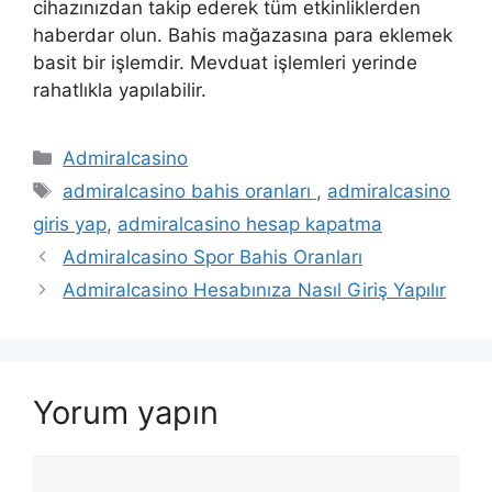
cihazınızdan takip ederek tüm etkinliklerden
haberdar olun. Bahis mağazasına para eklemek
basit bir işlemdir. Mevduat işlemleri yerinde
rahatlıkla yapılabilir.
Kategoriler
Admiralcasino
Etiketler
admiralcasino bahis oranları
,
admiralcasino
giris yap
,
admiralcasino hesap kapatma
Admiralcasino Spor Bahis Oranları
Admiralcasino Hesabınıza Nasıl Giriş Yapılır
Yorum yapın
Yorum