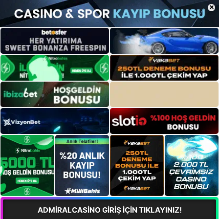
×
ADMİRALCASİNO GİRİŞ İÇİN TIKLAYINIZ!