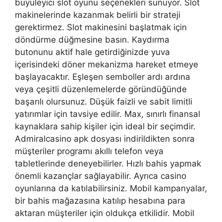
büyüleyici slot oyunu seçenekleri sunuyor. Slot
makinelerinde kazanmak belirli bir strateji
gerektirmez. Slot makinesini başlatmak için
döndürme düğmesine basın. Kaydırma
butonunu aktif hale getirdiğinizde yuva
içerisindeki döner mekanizma hareket etmeye
başlayacaktır. Eşleşen semboller ardı ardına
veya çeşitli düzenlemelerde göründüğünde
başarılı olursunuz. Düşük faizli ve sabit limitli
yatırımlar için tavsiye edilir. Max, sınırlı finansal
kaynaklara sahip kişiler için ideal bir seçimdir.
Admiralcasino apk dosyası indirildikten sonra
müşteriler programı akıllı telefon veya
tabletlerinde deneyebilirler. Hızlı bahis yapmak
önemli kazançlar sağlayabilir. Ayrıca casino
oyunlarına da katılabilirsiniz. Mobil kampanyalar,
bir bahis mağazasına katılıp hesabına para
aktaran müşteriler için oldukça etkilidir. Mobil