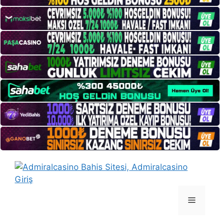
İçeriğe
atla
Menü