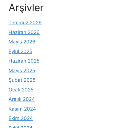
Arşivler
Temmuz 2026
Haziran 2026
Mayıs 2026
Eylül 2025
Haziran 2025
Mayıs 2025
Şubat 2025
Ocak 2025
Aralık 2024
Kasım 2024
Ekim 2024
Eylül 2024