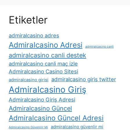
Etiketler
admiralcasino adres
Admiralcasino Adresi
admiralcasino canli
admiralcasino canli destek
admiralcasino canli maç izle
Admiralcasino Casino Sitesi
admiralcasino giris twitter
admiralcasino girisi
Admiralcasino Giriş
Admiralcasino Giriş Adresi
Admiralcasino Güncel
Admiralcasino Güncel Adresi
admiralcasino güvenlir mi
Admiralcasino Güvenilir Mi