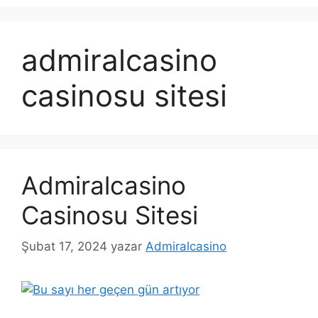
admiralcasino
casinosu sitesi
Admiralcasino
Casinosu Sitesi
Şubat 17, 2024
yazar
Admiralcasino