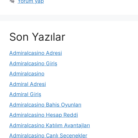
Yorum yap
Son Yazılar
Admiralcasino Adresi
Admiralcasino Giriş
Admiralcasino
Admiral Adresi
Admiral Giriş
Admiralcasino Bahis Oyunları
Admiralcasino Hesap Reddi
Admiralcasino Katılım Avantajları
Admiralcasino Canlı Seçenekler