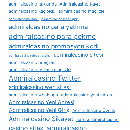
admiralcasino hakkında
Admiralcasino Kayıt
admiralcasino kaç oldu
admiralcasino maç izle
Admiralcasino Mobil
admiralcasino mobil giriş
admiralcasino para yatirma
admiralcasino para çekme
admiralcasino promosyon kodu
admiralcasino sitesi
admiralcasino rulet stratejisi
admiralcasino telegram
admiralcasino tv canli maç izle
Admiralcasino Twitter
admiralcasino web sitesi
admiralcasino whatsapp
admiralcasino yeni adres
Admiralcasino Yeni Adresi
Admiralcasino Yeni Giriş
Admiralcasino Üyelik
Admiralcasino Şikayet
adresi admiralcasino
casino sitesi admiralcasino