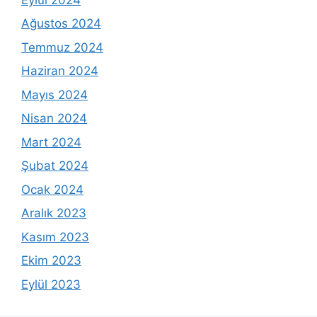
Ağustos 2024
Temmuz 2024
Haziran 2024
Mayıs 2024
Nisan 2024
Mart 2024
Şubat 2024
Ocak 2024
Aralık 2023
Kasım 2023
Ekim 2023
Eylül 2023