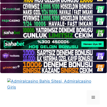
İçeriğe
atla
Menü