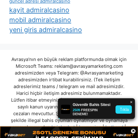
güncel adresi admiralcasino
kayit admiralcasino
mobil admiralcasino
yeni giris admiralcasino
Avrasya'nın en büyük reklam platformunda olmak için
Microsoft Teams:
reklam@avrasyamarketing.com
adresimizden veya Telegram: @Avrasyamarketing
adresimizden irtibat kurabilirsiniz. (Tek iletişim
adreslerimiz teams / telegram ve mail adresimizdir.
Harici hiçbir iletişim adresimiz bulunmamaktadır.
Lütfen itibar etmeyiniz.) Türkiye yasalarına göre 7258
sayılı kanun uyarınca yasa dışı bahis oynamanın
cezaları mevcuttur. Şu an bulunduğunuz site hiç bir
şekilde illegal bahis oyunları oynatmıyor ve oynamaya
aracı olmuyordur.
byjokerbet
|
baynesine
|
bethand
|
×
betpas
|
oynabil
|
winbahis
|
yakutbahis
|
betmarko