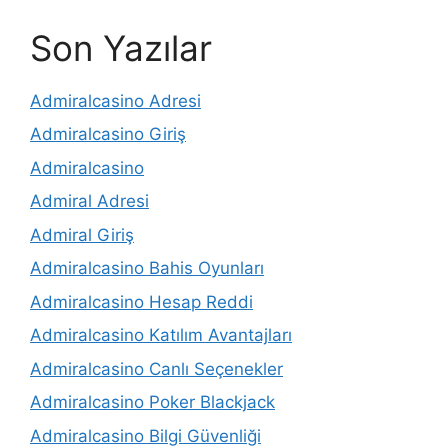
Son Yazılar
Admiralcasino Adresi
Admiralcasino Giriş
Admiralcasino
Admiral Adresi
Admiral Giriş
Admiralcasino Bahis Oyunları
Admiralcasino Hesap Reddi
Admiralcasino Katılım Avantajları
Admiralcasino Canlı Seçenekler
Admiralcasino Poker Blackjack
Admiralcasino Bilgi Güvenliği