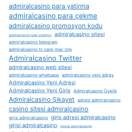
admiralcasino para yatirma
admiralcasino para çekme
admiralcasino promosyon kodu
admiralcasino sitesi
admiralcasino rulet stratejisi
admiralcasino telegram
admiralcasino tv canli maç izle
Admiralcasino Twitter
admiralcasino web sitesi
admiralcasino whatsapp
admiralcasino yeni adres
Admiralcasino Yeni Adresi
Admiralcasino Yeni Giriş
Admiralcasino Üyelik
Admiralcasino Şikayet
adresi admiralcasino
casino sitesi admiralcasino
giris adresi admiralcasino
giris admiralcasino
girisi admiralcasino
güncel admiralcasino