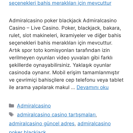
Admiralcasino poker blackjack Admiralcasino
Casino – Live Casino. Poker, blackjack, bakara,
rulet, slot makineleri, ikramiyeler ve diğer bahis
seçenekleri bahis meraklıları için mevcuttur.
Artık spor toto komisyonları tarafından izin
verilmeyen oyunları video yuvaları gibi farklı
şekillerde oynayabilirsiniz. Yaklaşık oyunlar
casinoda oynanır. Mobil erişim tamamlanmıştır
ve çevrimiçi bahisçilere cep telefonu veya tablet
ile arama yapılarak makul …
Devamını oku
Kategoriler
Admiralcasino
Etiketler
admiralcasino casino tartışmaları
,
admiralcasino güncel adres
,
admiralcasino
poker blackjack