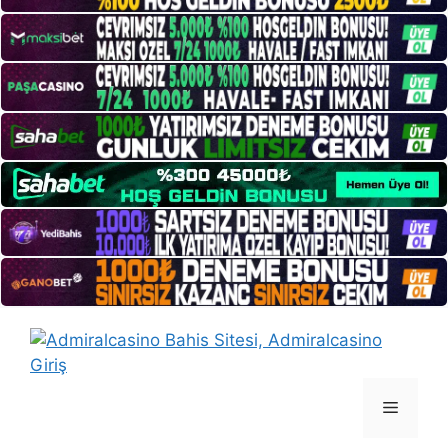
İçeriğe
atla
Menü