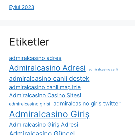
Eylül 2023
Etiketler
admiralcasino adres
Admiralcasino Adresi
admiralcasino canli
admiralcasino canli destek
admiralcasino canli maç izle
Admiralcasino Casino Sitesi
admiralcasino giris twitter
admiralcasino girisi
Admiralcasino Giriş
Admiralcasino Giriş Adresi
Admiralcasino Güncel