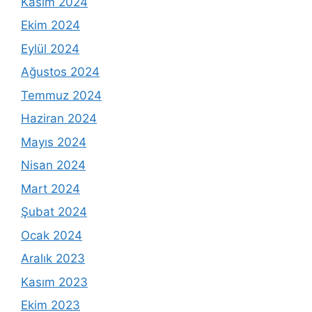
Kasım 2024
Ekim 2024
Eylül 2024
Ağustos 2024
Temmuz 2024
Haziran 2024
Mayıs 2024
Nisan 2024
Mart 2024
Şubat 2024
Ocak 2024
Aralık 2023
Kasım 2023
Ekim 2023