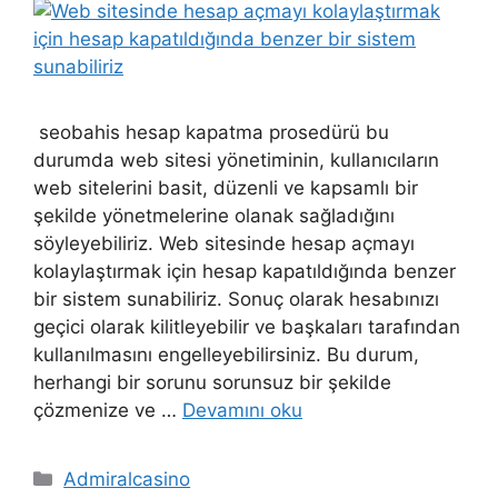
seobahis hesap kapatma prosedürü bu
durumda web sitesi yönetiminin, kullanıcıların
web sitelerini basit, düzenli ve kapsamlı bir
şekilde yönetmelerine olanak sağladığını
söyleyebiliriz. Web sitesinde hesap açmayı
kolaylaştırmak için hesap kapatıldığında benzer
bir sistem sunabiliriz. Sonuç olarak hesabınızı
geçici olarak kilitleyebilir ve başkaları tarafından
kullanılmasını engelleyebilirsiniz. Bu durum,
herhangi bir sorunu sorunsuz bir şekilde
çözmenize ve …
Devamını oku
Kategoriler
Admiralcasino