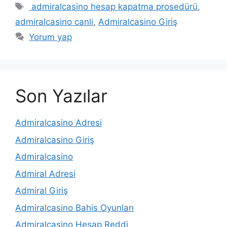
Etiketler
admiralcasino hesap kapatma prosedürü
,
admiralcasino canli
,
Admiralcasino Giriş
Yorum yap
Son Yazılar
Admiralcasino Adresi
Admiralcasino Giriş
Admiralcasino
Admiral Adresi
Admiral Giriş
Admiralcasino Bahis Oyunları
Admiralcasino Hesap Reddi