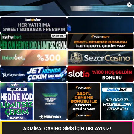
×
ADMİRALCASİNO GİRİŞ İÇİN TIKLAYINIZ!