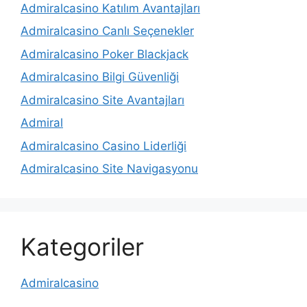
Admiralcasino Katılım Avantajları
Admiralcasino Canlı Seçenekler
Admiralcasino Poker Blackjack
Admiralcasino Bilgi Güvenliği
Admiralcasino Site Avantajları
Admiral
Admiralcasino Casino Liderliği
Admiralcasino Site Navigasyonu
Kategoriler
Admiralcasino