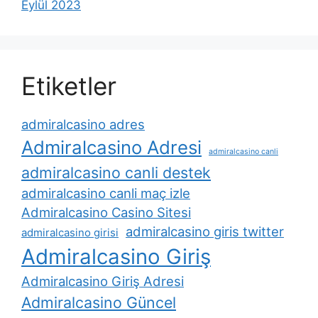
Eylül 2023
Etiketler
admiralcasino adres
Admiralcasino Adresi
admiralcasino canli
admiralcasino canli destek
admiralcasino canli maç izle
Admiralcasino Casino Sitesi
admiralcasino giris twitter
admiralcasino girisi
Admiralcasino Giriş
Admiralcasino Giriş Adresi
Admiralcasino Güncel