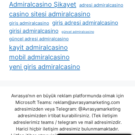
Admiralcasino Şikayet
adresi admiralcasino
casino sitesi admiralcasino
giris adresi admiralcasino
giris admiralcasino
girisi admiralcasino
güncel admiralcasino
güncel adresi admiralcasino
kayit admiralcasino
mobil admiralcasino
yeni giris admiralcasino
Avrasya'nın en büyük reklam platformunda olmak için
Microsoft Teams:
reklam@avrasyamarketing.com
adresimizden veya Telegram: @Avrasyamarketing
adresimizden irtibat kurabilirsiniz. (Tek iletişim
adreslerimiz teams / telegram ve mail adresimizdir.
Harici hiçbir iletişim adresimiz bulunmamaktadır.