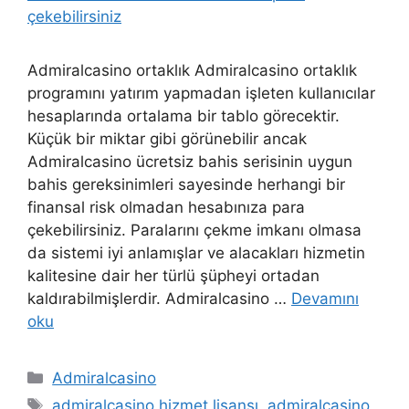
Admiralcasino ortaklık Admiralcasino ortaklık
programını yatırım yapmadan işleten kullanıcılar
hesaplarında ortalama bir tablo görecektir.
Küçük bir miktar gibi görünebilir ancak
Admiralcasino ücretsiz bahis serisinin uygun
bahis gereksinimleri sayesinde herhangi bir
finansal risk olmadan hesabınıza para
çekebilirsiniz. Paralarını çekme imkanı olmasa
da sistemi iyi anlamışlar ve alacakları hizmetin
kalitesine dair her türlü şüpheyi ortadan
kaldırabilmişlerdir. Admiralcasino …
Devamını
oku
Kategoriler
Admiralcasino
Etiketler
admiralcasino hizmet lisansı
,
admiralcasino