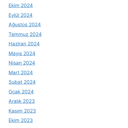
Ekim 2024
Eylül 2024
Ağustos 2024
Temmuz 2024
Haziran 2024
Mayıs 2024
Nisan 2024
Mart 2024
Şubat 2024
Ocak 2024
Aralık 2023
Kasım 2023
Ekim 2023