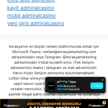
güncel adresi admiralcasino
kayit admiralcasino
mobil admiralcasino
yeni giris admiralcasino
Avrasya'nın en büyük reklam platformunda olmak için
Microsoft Teams:
reklam@avrasyamarketing.com
adresimizden veya Telegram: @Avrasyamarketing
adresimizden irtibat kurabilirsiniz. (Tek iletişim
adreslerimiz teams / telegram ve mail adresimizdir.
Harici hiçbir iletişim adresimiz bulunmamaktadır.
Lütfen itibar etmeyiniz.) Türkiye yasalarına göre 7258
sayılı kanun uyarınca yasa dışı bahis oynamanın
cezaları mevcuttur. Şu an bulunduğunuz site hiç bir
şekilde illegal bahis oyunları oynatmıyor ve oynamaya
aracı olmuyordur.
byjokerbet
|
baynesine
|
bethand
|
×
betpas
|
oynabil
|
winbahis
|
yakutbahis
|
betmarko