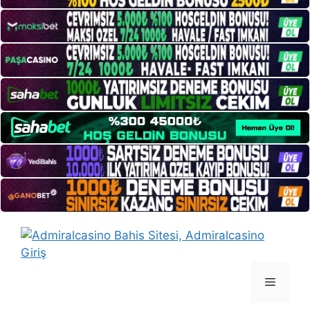
İçeriğe
atla
Menü