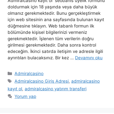
Admiralcasino kayıt ol seobahis üyelik formunu
doldurmak için 18 yaşında veya daha büyük
olmanız gerekmektedir. Bunu gerçekleştirmek
için web sitesinin ana sayfasında bulunan kayıt
düğmesine tıklayın. Web tabanlı formun ilk
bölümünde kişisel bilgilerinizi vermeniz
gerekmektedir. İşlenen tüm verilerin doğru
girilmesi gerekmektedir. Daha sonra kontrol
edeceğim. İkinci satırda iletişim ve adresle ilgili
ayrıntıları bulacaksınız. Bir kez …
Devamını oku
Kategoriler
Admiralcasino
Etiketler
Admiralcasino Giriş Adresi
,
admiralcasino
kayıt ol
,
admiralcasino yatırım transferi
Yorum yap