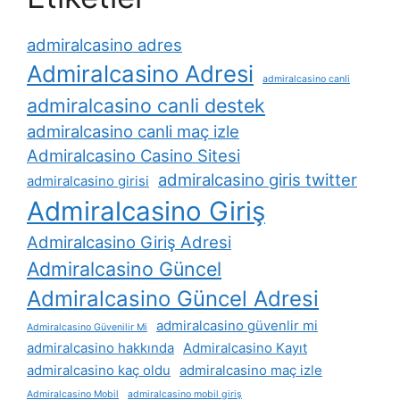
admiralcasino adres
Admiralcasino Adresi
admiralcasino canli
admiralcasino canli destek
admiralcasino canli maç izle
Admiralcasino Casino Sitesi
admiralcasino giris twitter
admiralcasino girisi
Admiralcasino Giriş
Admiralcasino Giriş Adresi
Admiralcasino Güncel
Admiralcasino Güncel Adresi
admiralcasino güvenlir mi
Admiralcasino Güvenilir Mi
admiralcasino hakkında
Admiralcasino Kayıt
admiralcasino kaç oldu
admiralcasino maç izle
Admiralcasino Mobil
admiralcasino mobil giriş