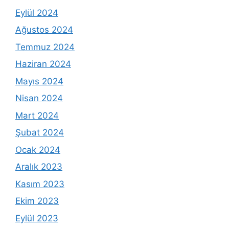
Eylül 2024
Ağustos 2024
Temmuz 2024
Haziran 2024
Mayıs 2024
Nisan 2024
Mart 2024
Şubat 2024
Ocak 2024
Aralık 2023
Kasım 2023
Ekim 2023
Eylül 2023