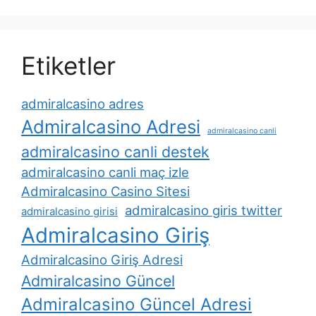
Etiketler
admiralcasino adres
Admiralcasino Adresi
admiralcasino canli
admiralcasino canli destek
admiralcasino canli maç izle
Admiralcasino Casino Sitesi
admiralcasino giris twitter
admiralcasino girisi
Admiralcasino Giriş
Admiralcasino Giriş Adresi
Admiralcasino Güncel
Admiralcasino Güncel Adresi