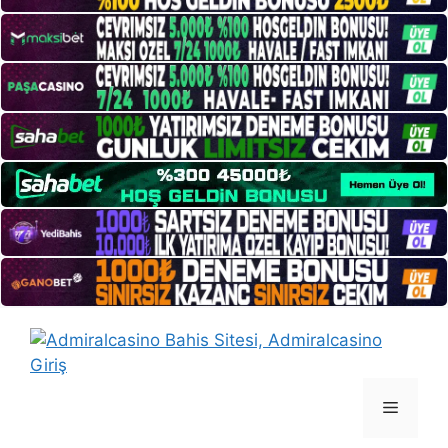
İçeriğe
atla
Menü