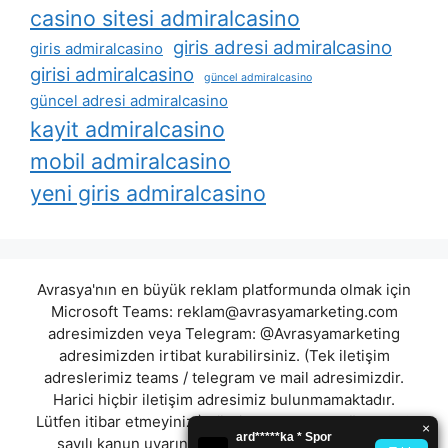
casino sitesi admiralcasino
giris adresi admiralcasino
giris admiralcasino
girisi admiralcasino
güncel admiralcasino
güncel adresi admiralcasino
kayit admiralcasino
mobil admiralcasino
yeni giris admiralcasino
Avrasya'nın en büyük reklam platformunda olmak için
Microsoft Teams:
reklam@avrasyamarketing.com
adresimizden veya Telegram: @Avrasyamarketing
adresimizden irtibat kurabilirsiniz. (Tek iletişim
adreslerimiz teams / telegram ve mail adresimizdir.
Harici hiçbir iletişim adresimiz bulunmamaktadır.
Lütfen itibar etmeyiniz.) Türkiye yasalarına göre 7258
sayılı kanun uyarınca yasa dışı bahis oynamanın