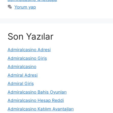
Yorum yap
Son Yazılar
Admiralcasino Adresi
Admiralcasino Giriş
Admiralcasino
Admiral Adresi
Admiral Giriş
Admiralcasino Bahis Oyunları
Admiralcasino Hesap Reddi
Admiralcasino Katılım Avantajları