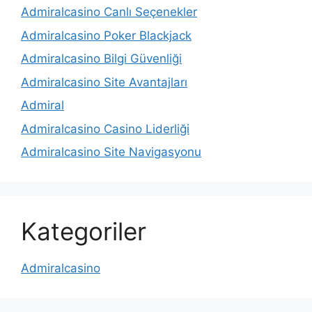
Admiralcasino Canlı Seçenekler
Admiralcasino Poker Blackjack
Admiralcasino Bilgi Güvenliği
Admiralcasino Site Avantajları
Admiral
Admiralcasino Casino Liderliği
Admiralcasino Site Navigasyonu
Kategoriler
Admiralcasino