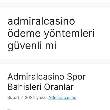
admiralcasino
ödeme yöntemleri
güvenli mi
Admiralcasino Spor
Bahisleri Oranlar
Şubat 7, 2024
yazar
Admiralcasino