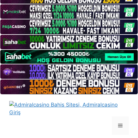
İçeriğe
atla
Menü