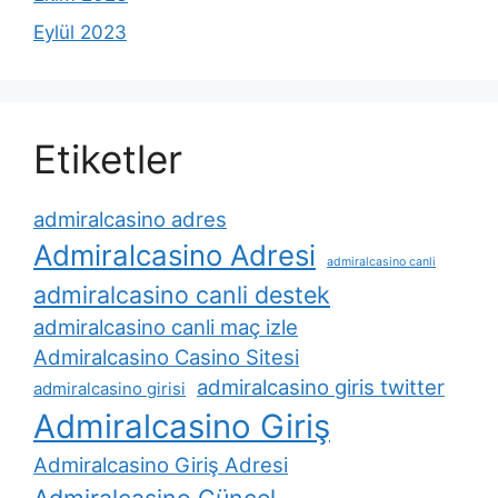
Eylül 2023
Etiketler
admiralcasino adres
Admiralcasino Adresi
admiralcasino canli
admiralcasino canli destek
admiralcasino canli maç izle
Admiralcasino Casino Sitesi
admiralcasino giris twitter
admiralcasino girisi
Admiralcasino Giriş
Admiralcasino Giriş Adresi
Admiralcasino Güncel