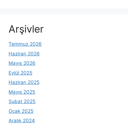
Arşivler
Temmuz 2026
Haziran 2026
Mayıs 2026
Eylül 2025
Haziran 2025
Mayıs 2025
Şubat 2025
Ocak 2025
Aralık 2024