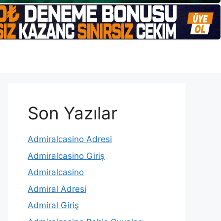
Son Yazılar
Admiralcasino Adresi
Admiralcasino Giriş
Admiralcasino
Admiral Adresi
Admiral Giriş