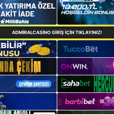
ADMİRALCASİNO GİRİŞ İÇİN TIKLAYINIZ!