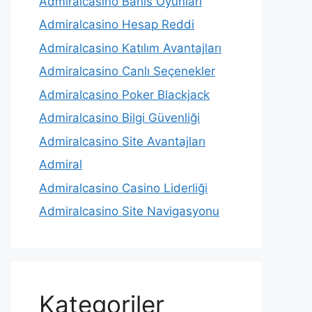
Admiralcasino Bahis Oyunları
Admiralcasino Hesap Reddi
Admiralcasino Katılım Avantajları
Admiralcasino Canlı Seçenekler
Admiralcasino Poker Blackjack
Admiralcasino Bilgi Güvenliği
Admiralcasino Site Avantajları
Admiral
Admiralcasino Casino Liderliği
Admiralcasino Site Navigasyonu
Kategoriler