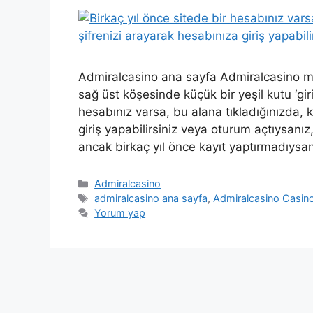
Admiralcasino ana sayfa Admiralcasino me
sağ üst köşesinde küçük bir yeşil kutu ‘giri
hesabınız varsa, bu alana tıkladığınızda, k
giriş yapabilirsiniz veya oturum açtıysanız, 
ancak birkaç yıl önce kayıt yaptırmadıysa
Kategoriler
Admiralcasino
Etiketler
admiralcasino ana sayfa
,
Admiralcasino Casino
Yorum yap