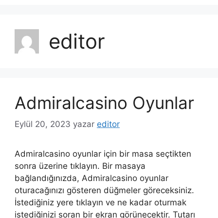
editor
Admiralcasino Oyunlar
Eylül 20, 2023
yazar
editor
Admiralcasino oyunlar için bir masa seçtikten
sonra üzerine tıklayın. Bir masaya
bağlandığınızda, Admiralcasino oyunlar
oturacağınızı gösteren düğmeler göreceksiniz.
İstediğiniz yere tıklayın ve ne kadar oturmak
istediğinizi soran bir ekran görünecektir. Tutarı