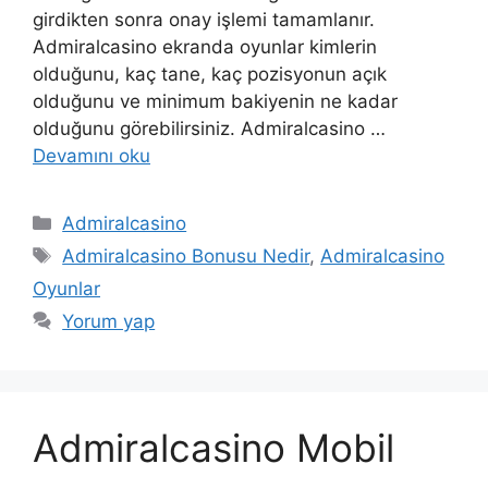
girdikten sonra onay işlemi tamamlanır.
Admiralcasino ekranda oyunlar kimlerin
olduğunu, kaç tane, kaç pozisyonun açık
olduğunu ve minimum bakiyenin ne kadar
olduğunu görebilirsiniz. Admiralcasino …
Devamını oku
Kategoriler
Admiralcasino
Etiketler
Admiralcasino Bonusu Nedir
,
Admiralcasino
Oyunlar
Yorum yap
Admiralcasino Mobil