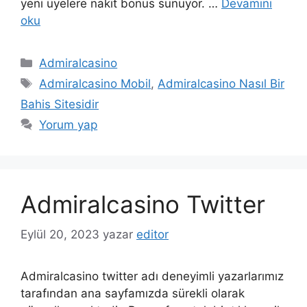
yeni üyelere nakit bonus sunuyor. …
Devamını
oku
Kategoriler
Admiralcasino
Etiketler
Admiralcasino Mobil
,
Admiralcasino Nasıl Bir
Bahis Sitesidir
Yorum yap
Admiralcasino Twitter
Eylül 20, 2023
yazar
editor
Admiralcasino twitter adı deneyimli yazarlarımız
tarafından ana sayfamızda sürekli olarak