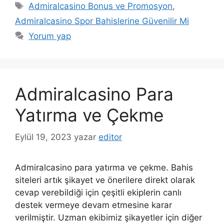
Etiketler
Admiralcasino Bonus ve Promosyon
,
Admiralcasino Spor Bahislerine Güvenilir Mi
Yorum yap
Admiralcasino Para
Yatırma ve Çekme
Eylül 19, 2023
yazar
editor
Admiralcasino para yatırma ve çekme. Bahis
siteleri artık şikayet ve önerilere direkt olarak
cevap verebildiği için çeşitli ekiplerin canlı
destek vermeye devam etmesine karar
verilmiştir. Uzman ekibimiz şikayetler için diğer