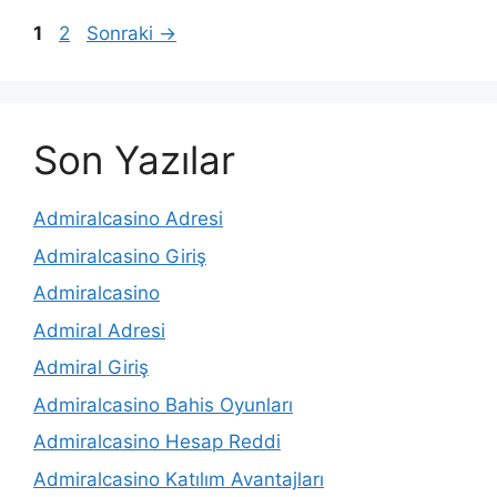
Sayfa
Sayfa
1
2
Sonraki
→
Son Yazılar
Admiralcasino Adresi
Admiralcasino Giriş
Admiralcasino
Admiral Adresi
Admiral Giriş
Admiralcasino Bahis Oyunları
Admiralcasino Hesap Reddi
Admiralcasino Katılım Avantajları