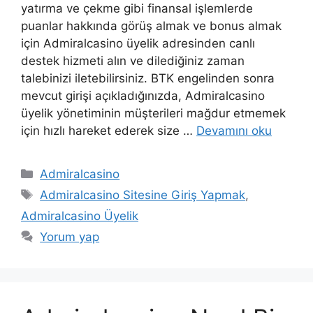
yatırma ve çekme gibi finansal işlemlerde
puanlar hakkında görüş almak ve bonus almak
için Admiralcasino üyelik adresinden canlı
destek hizmeti alın ve dilediğiniz zaman
talebinizi iletebilirsiniz. BTK engelinden sonra
mevcut girişi açıkladığınızda, Admiralcasino
üyelik yönetiminin müşterileri mağdur etmemek
için hızlı hareket ederek size …
Devamını oku
Kategoriler
Admiralcasino
Etiketler
Admiralcasino Sitesine Giriş Yapmak
,
Admiralcasino Üyelik
Yorum yap