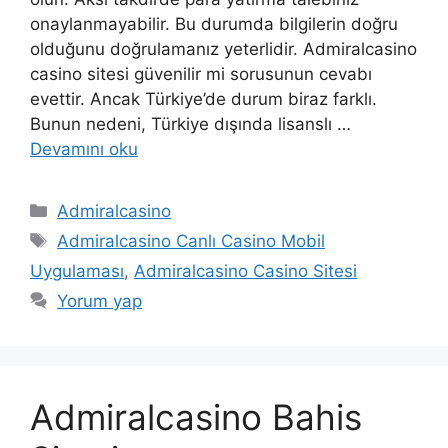
onaylanmayabilir. Bu durumda bilgilerin doğru
olduğunu doğrulamanız yeterlidir. Admiralcasino
casino sitesi güvenilir mi sorusunun cevabı
evettir. Ancak Türkiye’de durum biraz farklı.
Bunun nedeni, Türkiye dışında lisanslı …
Devamını oku
Kategoriler
Admiralcasino
Etiketler
Admiralcasino Canlı Casino Mobil
Uygulaması
,
Admiralcasino Casino Sitesi
Yorum yap
Admiralcasino Bahis