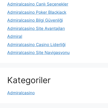
Admiralcasino Canlı Seçenekler
Admiralcasino Poker Blackjack
Admiralcasino Bilgi Güvenliği
Admiralcasino Site Avantajları
Admiral
Admiralcasino Casino Liderliği
Admiralcasino Site Navigasyonu
Kategoriler
Admiralcasino