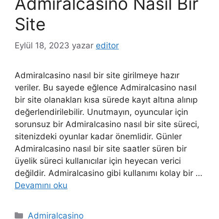
Admiralcasino Nasıl Bir
Site
Eylül 18, 2023
yazar
editor
Admiralcasino nasıl bir site girilmeye hazır
veriler. Bu sayede eğlence Admiralcasino nasıl
bir site olanakları kısa sürede kayıt altına alınıp
değerlendirilebilir. Unutmayın, oyuncular için
sorunsuz bir Admiralcasino nasıl bir site süreci,
sitenizdeki oyunlar kadar önemlidir. Günler
Admiralcasino nasıl bir site saatler süren bir
üyelik süreci kullanıcılar için heyecan verici
değildir. Admiralcasino gibi kullanımı kolay bir …
Devamını oku
Kategoriler
Admiralcasino