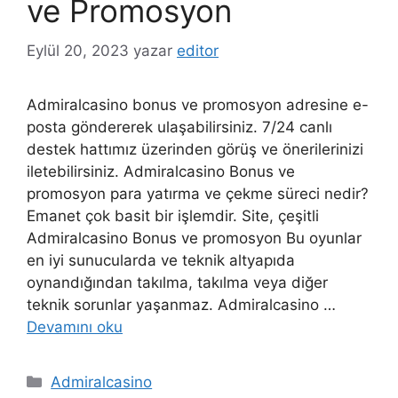
ve Promosyon
Eylül 20, 2023
yazar
editor
Admiralcasino bonus ve promosyon adresine e-
posta göndererek ulaşabilirsiniz. 7/24 canlı
destek hattımız üzerinden görüş ve önerilerinizi
iletebilirsiniz. Admiralcasino Bonus ve
promosyon para yatırma ve çekme süreci nedir?
Emanet çok basit bir işlemdir. Site, çeşitli
Admiralcasino Bonus ve promosyon Bu oyunlar
en iyi sunucularda ve teknik altyapıda
oynandığından takılma, takılma veya diğer
teknik sorunlar yaşanmaz. Admiralcasino …
Devamını oku
Kategoriler
Admiralcasino