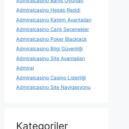
Admiralcasino Bahis Oyunları
Admiralcasino Hesap Reddi
Admiralcasino Katılım Avantajları
Admiralcasino Canlı Seçenekler
Admiralcasino Poker Blackjack
Admiralcasino Bilgi Güvenliği
Admiralcasino Site Avantajları
Admiral
Admiralcasino Casino Liderliği
Admiralcasino Site Navigasyonu
Kategoriler