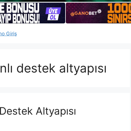
lı destek altyapısı
Destek Altyapısı