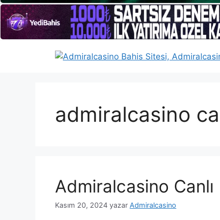
İçeriğe
atla
admiralcasino can
Admiralcasino Canlı 
Kasım 20, 2024
yazar
Admiralcasino