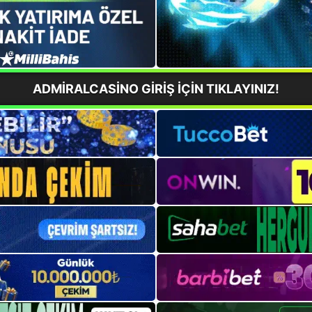
ADMİRALCASİNO GİRİŞ İÇİN TIKLAYINIZ!