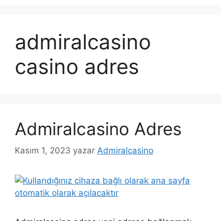
admiralcasino
casino adres
Admiralcasino Adres
Kasım 1, 2023
yazar
Admiralcasino