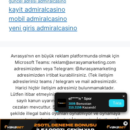
güncel adresi admiralcasino
kayit admiralcasino
mobil admiralcasino
yeni giris admiralcasino
Avrasya'nın en büyük reklam platformunda olmak için
Microsoft Teams:
reklam@avrasyamarketing.com
adresimizden veya Telegram: @Avrasyamarketing
adresimizden irtibat kurabilirsiniz. (Tek iletişim
adreslerimiz teams / telegram ve mail adresimizdir.
Harici hiçbir iletişim adresimiz bulunmamaktadır.
Lütfen itibar etmeyiniz.) Türkiye yasalarına göre 7258
sayılı kanun uyarınca yasa dışı bahis oynamanın
cezaları mevcuttur. Şu an bulunduğunuz site hiç bir
şekilde illegal bahis oyunları oynatmıyor ve oynamaya
aracı olmuyordur.
byjokerbet
|
baynesine
|
bethand
|
×
betpas
|
oynabil
|
winbahis
|
yakutbahis
|
betmarko