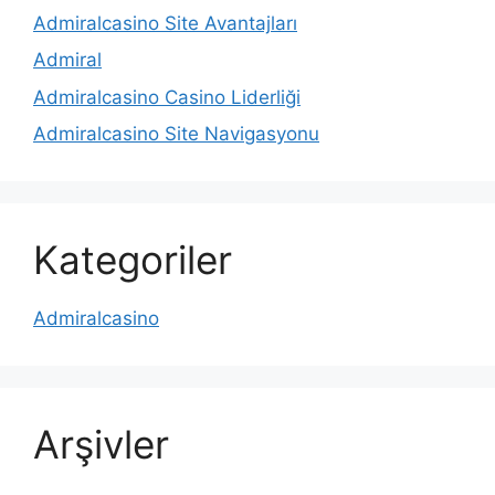
Admiralcasino Site Avantajları
Admiral
Admiralcasino Casino Liderliği
Admiralcasino Site Navigasyonu
Kategoriler
Admiralcasino
Arşivler