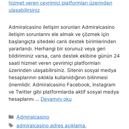
Admiralcasino iletişim sorunları Admiralcasino
iletişim sorunlarını ele almak ve çözmek için
başlangıçta sitedeki canlı destek birimlerinden
yararlandı. Herhangi bir sorunuz veya geri
bildiriminiz varsa, canlı destek ekibine günün 24
saati hizmet veren çevrimiçi platformları
üzerinden ulaşabilirsiniz. Sitenin sosyal medya
hesaplarının sıklıkla kullanıldığının bilinmesi
önemlidir. Admiralcasino Facebook, Instagram
ve Twitter gibi platformlarda aktif sosyal medya
hesaplarını …
Devamını oku
Kategoriler
Admiralcasino
Etiketler
admiralcasino adres açıklama
,