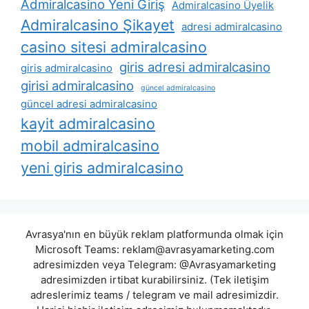
Admiralcasino Yeni Giriş
Admiralcasino Üyelik
Admiralcasino Şikayet
adresi admiralcasino
casino sitesi admiralcasino
giris adresi admiralcasino
giris admiralcasino
girisi admiralcasino
güncel admiralcasino
güncel adresi admiralcasino
kayit admiralcasino
mobil admiralcasino
yeni giris admiralcasino
Avrasya'nın en büyük reklam platformunda olmak için
Microsoft Teams:
reklam@avrasyamarketing.com
adresimizden veya Telegram: @Avrasyamarketing
adresimizden irtibat kurabilirsiniz. (Tek iletişim
adreslerimiz teams / telegram ve mail adresimizdir.