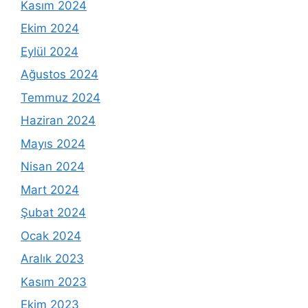
Kasım 2024
Ekim 2024
Eylül 2024
Ağustos 2024
Temmuz 2024
Haziran 2024
Mayıs 2024
Nisan 2024
Mart 2024
Şubat 2024
Ocak 2024
Aralık 2023
Kasım 2023
Ekim 2023