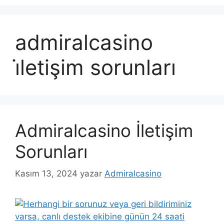
admiralcasino
i̇letişim sorunları
Admiralcasino İletişim
Sorunları
Kasım 13, 2024
yazar
Admiralcasino